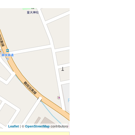
| ©
contributors
Leaflet
OpenStreetMap