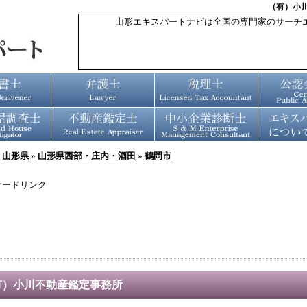
（有）小
山形エキスパートナビは全国の専門家のサーチ
»
山形県
»
山形県西部・庄内・酒田
»
鶴岡市
サードリンク
有）小川不動産鑑定事務所