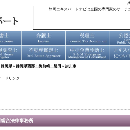
静岡エキスパートナビは全国の専門家のサーチ
»
静岡県
»
静岡県西部・御前崎・磐田
»
掛川市
サードリンク
川総合法律事務所