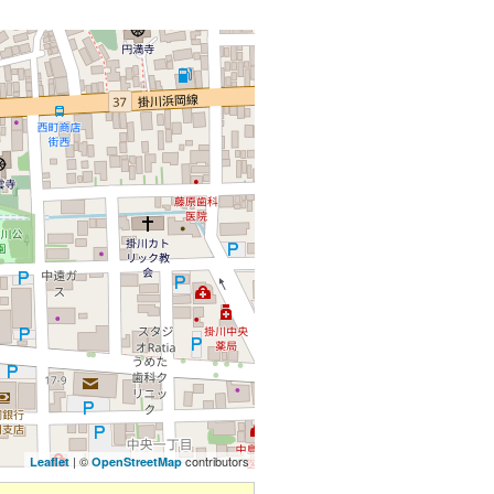
| ©
contributors
Leaflet
OpenStreetMap