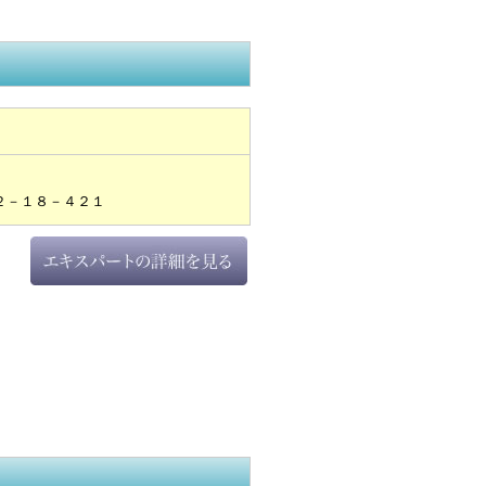
２－１８－４２１