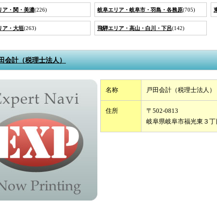
リア・関・美濃
(226)
岐阜エリア・岐阜市・羽島・各務原
(705)
リア・大垣
(263)
飛騨エリア・高山・白川・下呂
(142)
田会計（税理士法人）
名称
戸田会計（税理士法人）
住所
〒502-0813
岐阜県岐阜市福光東３丁