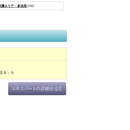
東濃エリア・多治見
(290)
目９－５