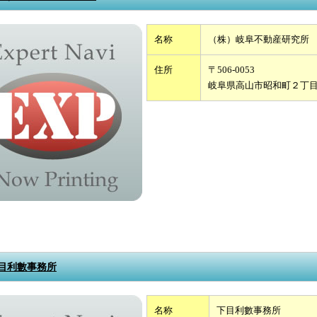
名称
（株）岐阜不動産研究所
住所
〒506-0053
岐阜県高山市昭和町２丁
目利數事務所
名称
下目利數事務所