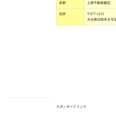
名称
上原不動産鑑定
住所
〒877-1225
大分県日田市大字
スポンサードリンク