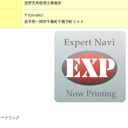
昆野芳男税理士事務所
〒029-0803
岩手県一関市千厩町千厩字町２０２
サードリンク