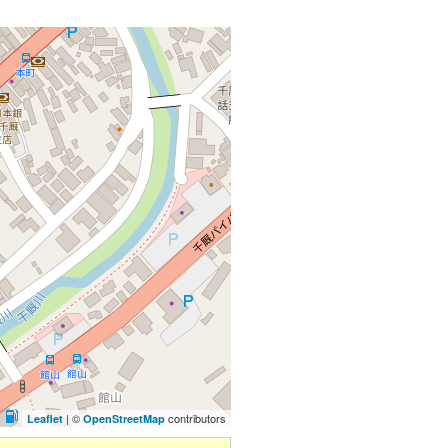
| ©
contributors
Leaflet
OpenStreetMap