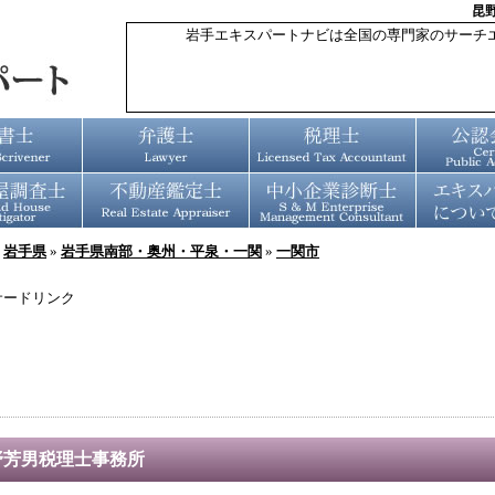
昆
岩手エキスパートナビは全国の専門家のサーチ
»
岩手県
»
岩手県南部・奥州・平泉・一関
»
一関市
サードリンク
野芳男税理士事務所