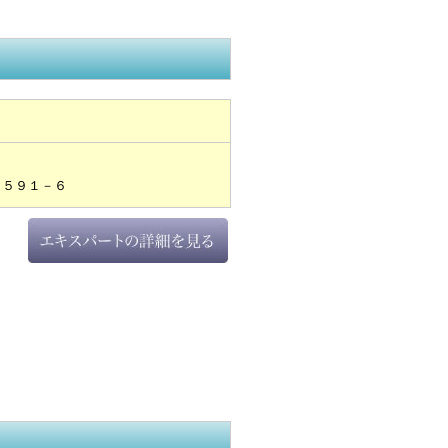
１５９１－６