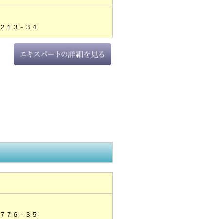
２１３－３４
７７６－３５