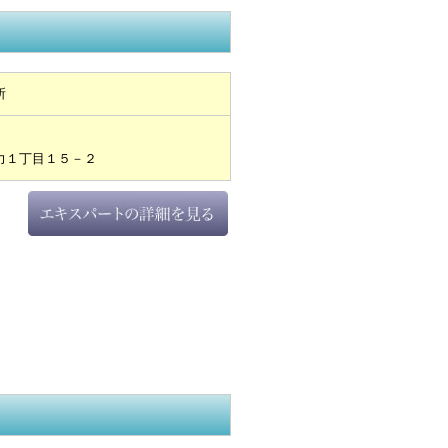
所
力１丁目１５－２