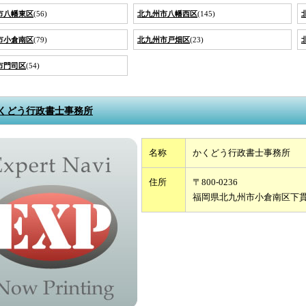
市八幡東区
(56)
北九州市八幡西区
(145)
市小倉南区
(79)
北九州市戸畑区
(23)
市門司区
(54)
くどう行政書士事務所
名称
かくどう行政書士事務所
住所
〒800-0236
福岡県北九州市小倉南区下