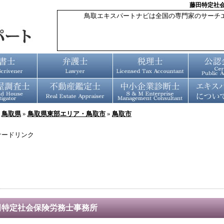
藤田特定社
鳥取エキスパートナビは全国の専門家のサーチ
»
鳥取県
»
鳥取県東部エリア・鳥取市
»
鳥取市
サードリンク
田特定社会保険労務士事務所