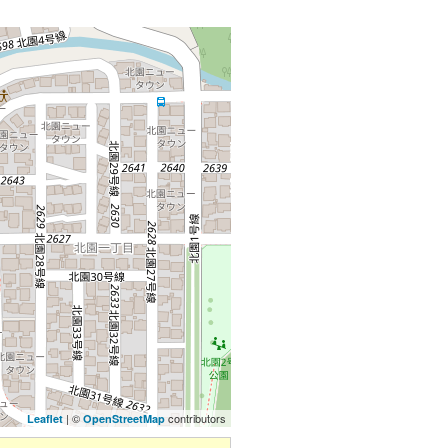
| ©
contributors
Leaflet
OpenStreetMap