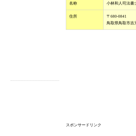
名称
小林和人司法書
住所
〒680-0841
鳥取県鳥取市吉
スポンサードリンク