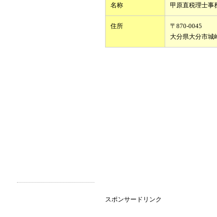
名称
甲原直税理士事
住所
〒870-0045
大分県大分市城
スポンサードリンク