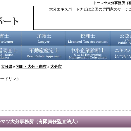
トーマツ大分事務所（
大分エキスパートナビは全国の専門家のサーチ
»
大分県
»
別府・大分・由布
»
大分市
サードリンク
ーマツ大分事務所（有限責任監査法人）