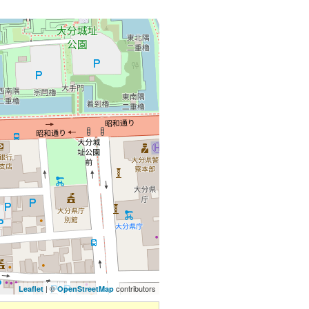
| ©
contributors
Leaflet
OpenStreetMap