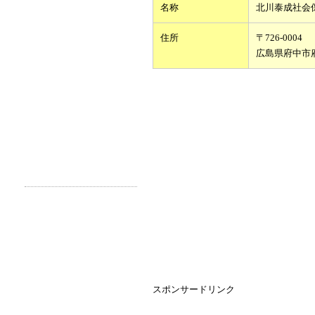
名称
北川泰成社会
住所
〒726-0004
広島県府中市
スポンサードリンク