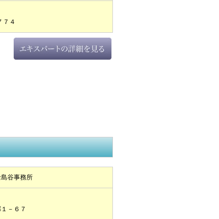
７７４
士島谷事務所
郷１－６７