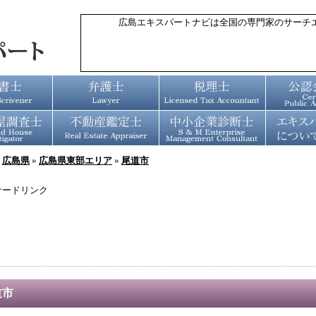
広島エキスパートナビは全国の専門家のサーチ
»
広島県
»
広島県東部エリア
»
尾道市
サードリンク
道市