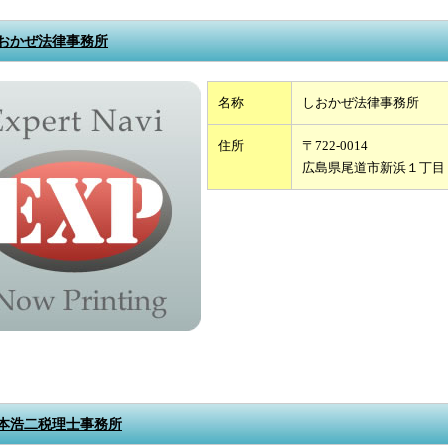
おかぜ法律事務所
名称
しおかぜ法律事務所
住所
〒722-0014
広島県尾道市新浜１丁目
本浩二税理士事務所