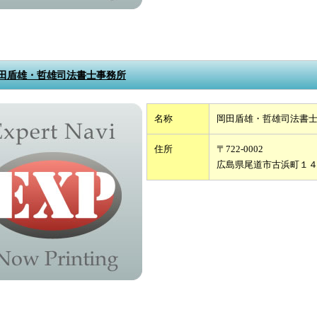
田盾雄・哲雄司法書士事務所
名称
岡田盾雄・哲雄司法書
住所
〒722-0002
広島県尾道市古浜町１